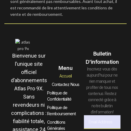
sont généralement pas remboursables. Avant tout achat, il
est recommandé de lire attentivement les conditions de
vente et de remboursement.
Bulletin
Bienvenue sur
D'information
l’unique site
Menu
Inscrivez-vous dès
officiel
aujourd’hui pour ne
Accueil
d’abonnements
rien manquer et
Contactez Nous
profiter de tous nos
Atlas Pro 9X.
Politique de
contenus. Restez
Sans
Confidentialité
connecté grâce à
revendeurs ni
notre bulletin
Politique de
d’information !
complications :
Remboursement
fiabilité totale,
Conditions
Générales
assistance 24